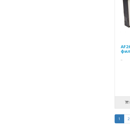
AF2
фил
..
1
2