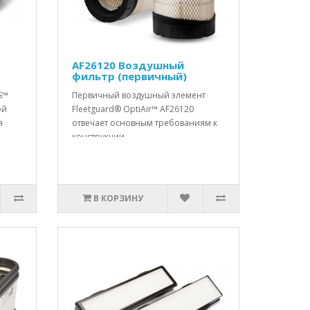
AF26120 Воздушный
фильтр (первичный)
S™
Первичный воздушный элемент
ой
Fleetguard® OptiAir™ AF26120
я
отвечает основным требованиям к
конструкции..
В КОРЗИНУ