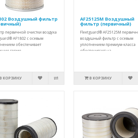
802 Воздушный фильтр
AF25125М Воздушный
рвичный)
фильтр (первичный)
тр первичной очистки воздуха
​Fleetguard® AF25125M первич
guard® AF1802 с осевым
воздушный фильтр с осевым
тнением обеспечивает
уплотнением премиум-класса
жную герме..
обеспечивает на..
В КОРЗИНУ
В КОРЗИНУ