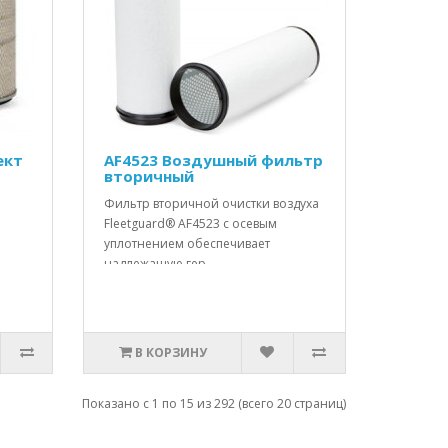
ект
AF4523 Воздушный фильтр
вторичный
Фильтр вторичной очистки воздуха
Fleetguard® AF4523 с осевым
уплотнением обеспечивает
надлежащую гер..
В КОРЗИНУ
Показано с 1 по 15 из 292 (всего 20 страниц)