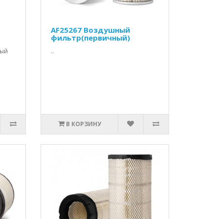
AF25267 Воздушный
фильтр(первичный)
ный
..
В КОРЗИНУ