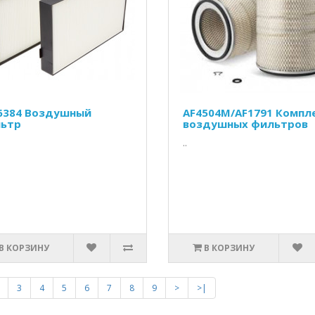
6384 Воздушный
AF4504M/AF1791 Компл
ьтр
воздушных фильтров
..
В КОРЗИНУ
В КОРЗИНУ
3
4
5
6
7
8
9
>
>|