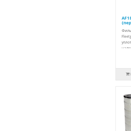
AF1
(пе
Филь
Fleet
упло
наде