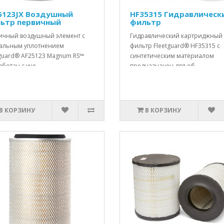
5123JX Воздушный
HF35315 Гидравлическ
ьтр первичный
фильтр
ичный воздушный элемент с
Гидравлический картриджный
альным уплотнением
фильтр Fleetguard® HF35315 с
tguard® AF25123 Magnum RS™
синтетическим материалом
ботан с уче..
предназначен для об..
В КОРЗИНУ
В КОРЗИНУ