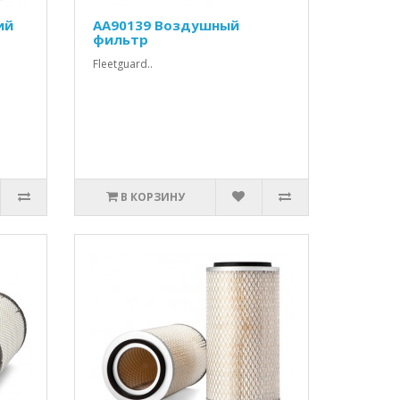
ий
AA90139 Воздушный
фильтр
Fleetguard..
В КОРЗИНУ