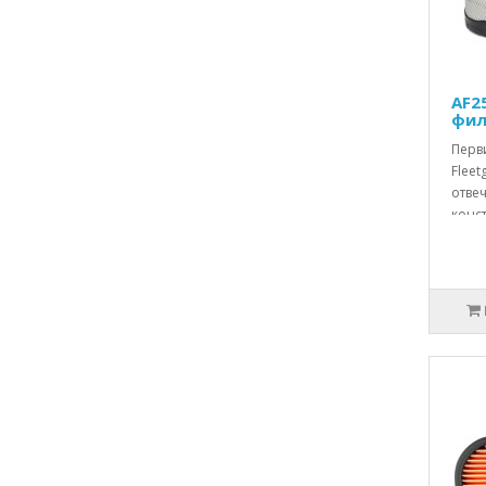
AF2
фил
Перв
Fleet
отве
конст