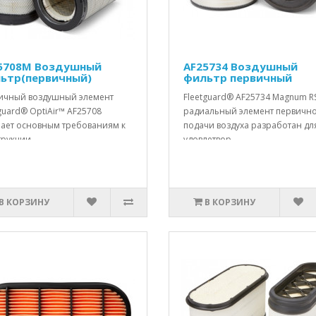
5708M Воздушный
AF25734 Воздушный
ьтр(первичный)
фильтр первичный
ичный воздушный элемент
Fleetguard® AF25734 Magnum R
guard® OptiAir™ AF25708
радиальный элемент первичн
чает основным требованиям к
подачи воздуха разработан дл
рукции..
удовлетвор..
В КОРЗИНУ
В КОРЗИНУ