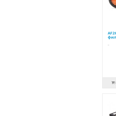
AF2
фил
..