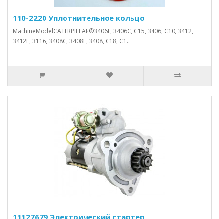
110-2220 Уплотнительное кольцо
MachineModelCATERPILLAR®3406E, 3406C, C15, 3406, C10, 3412,
3412E, 3116, 3408C, 3408E, 3408, C18, C1..
11127679 Электрический стартер