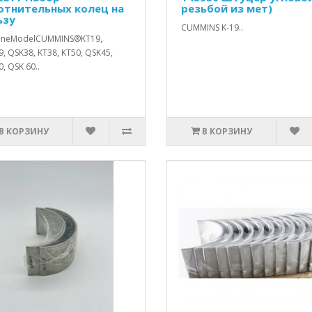
отнительных колец на
резьбой из мет)
ьзу
CUMMINS K-19..
ineModelCUMMINS®KT19,
, QSK38, KT38, KT50, QSK45,
, QSK 60..
В КОРЗИНУ
В КОРЗИНУ