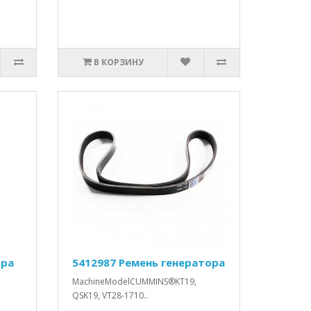
В КОРЗИНУ
дра
5412987 Ремень генератора
MachineModelCUMMINS®KT19,
QSK19, VT28-1710..