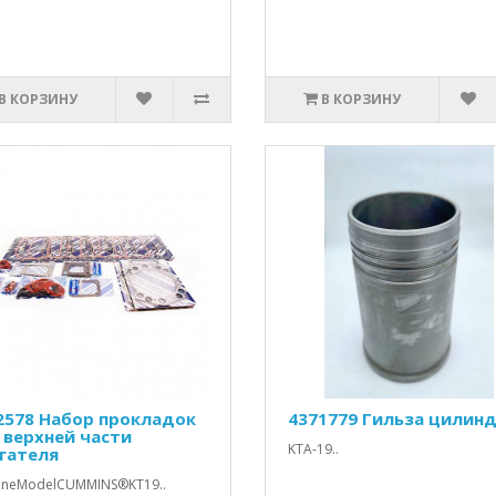
В КОРЗИНУ
В КОРЗИНУ
2578 Набор прокладок
4371779 Гильза цилин
 верхней части
KTA-19..
гателя
ineModelCUMMINS®KT19..