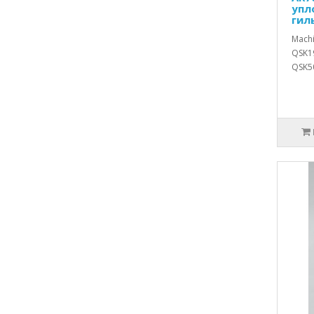
упл
гил
Mach
QSK19
QSK50