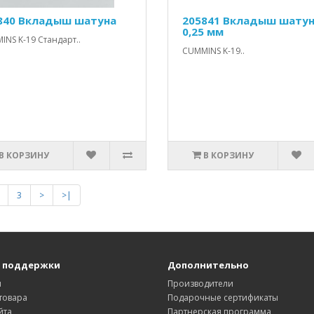
840 Вкладыш шатуна
205841 Вкладыш шату
0,25 мм
NS K-19 Стандарт..
CUMMINS K-19..
В КОРЗИНУ
В КОРЗИНУ
3
>
>|
 поддержки
Дополнительно
ы
Производители
товара
Подарочные сертификаты
йта
Партнерская программа