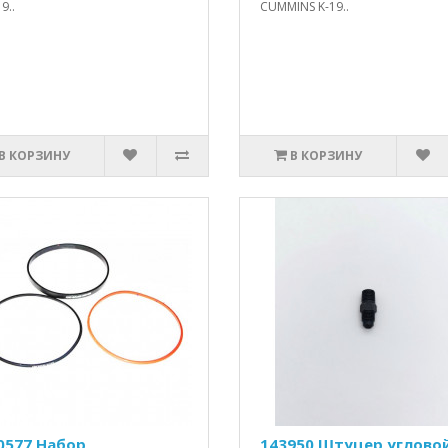
9..
CUMMINS K-19..
В КОРЗИНУ
В КОРЗИНУ
0577 Набор
143950 Штуцер угловой