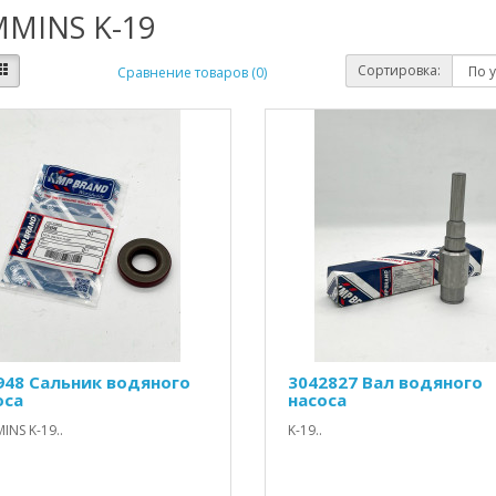
MINS K-19
Сортировка:
Сравнение товаров (0)
948 Сальник водяного
3042827 Вал водяного
оса
насоса
NS K-19..
K-19..