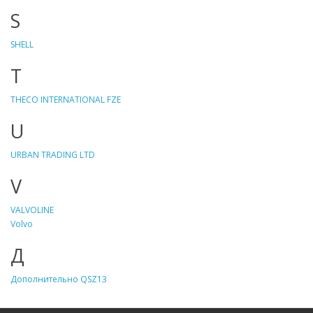
S
SHELL
T
THECO INTERNATIONAL FZE
U
URBAN TRADING LTD
V
VALVOLINE
Volvo
Д
Дополнительно QSZ13