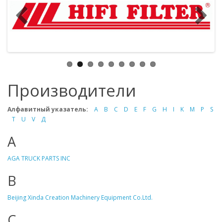
Производители
Алфавитный указатель:
A
B
C
D
E
F
G
H
I
K
M
P
S
T
U
V
Д
A
AGA TRUCK PARTS INC
B
Beijing Xinda Creation Machinery Equipment Co.Ltd.
C