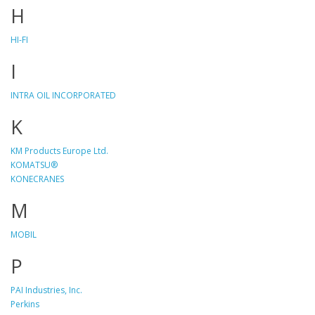
H
HI-FI
I
INTRA OIL INCORPORATED
K
KM Products Europe Ltd.
KOMATSU®
KONECRANES
M
MOBIL
P
PAI Industries, Inc.
Perkins